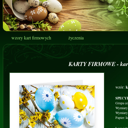
wzory kart firmowych
życzenia
KARTY FIRMOWE - kart
k
wzór:
SPECY
Grupa c
Wymiary 
Wymiary
Papier: 