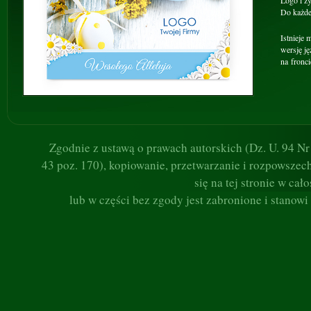
Logo i ż
Do każdej
Istnieje
wersję j
na fronci
Zgodnie z ustawą o prawach autorskich (Dz. U. 94 Nr 2
43 poz. 170), kopiowanie, przetwarzanie i rozpowszec
się na tej stronie w cało
lub w części bez zgody jest zabronione i stanowi